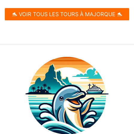
🐬 VOIR TOUS LES TOURS À MAJORQUE 🐬