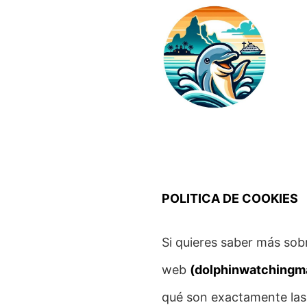
Skip
to
content
POLITICA DE COOKIES
Si quieres saber más sobr
web
(dolphinwatchingma
qué son exactamente las 