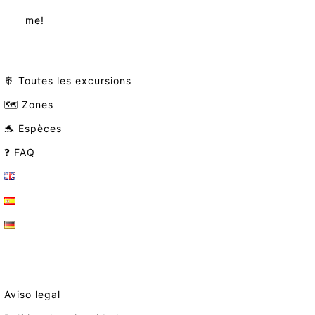
me!
🚢 Toutes les excursions
🗺️ Zones
🐬 Espèces
❓ FAQ
Aviso legal